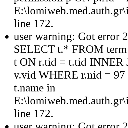
E:\lomiweb.med.auth.gr\i
line 172.
user warning: Got error 
SELECT t.* FROM term_
t ON r.tid = t.tid INNER
v.vid WHERE r.nid = 97
t.name in
E:\lomiweb.med.auth.gr\i
line 172.
user warning: Got error 