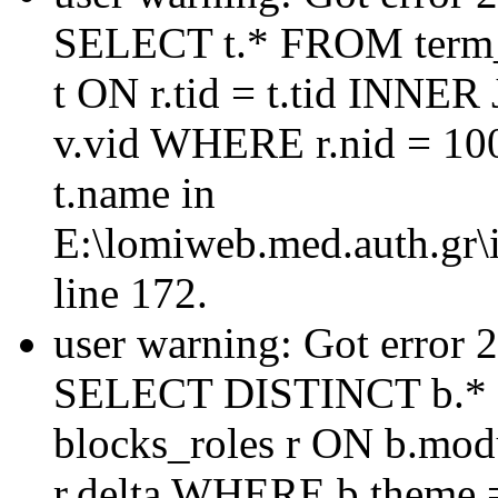
SELECT t.* FROM term_
t ON r.tid = t.tid INNER
v.vid WHERE r.nid = 10
t.name in
E:\lomiweb.med.auth.gr\i
line 172.
user warning: Got error 
SELECT DISTINCT b.* 
blocks_roles r ON b.mod
r.delta WHERE b.theme =