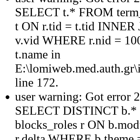
SELECT t.* FROM term_
t ON r.tid = t.tid INNER
v.vid WHERE r.nid = 10
t.name in
E:\lomiweb.med.auth.gr\i
line 172.
user warning: Got error 
SELECT DISTINCT b.* 
blocks_roles r ON b.mod
r.delta WHERE b.theme =