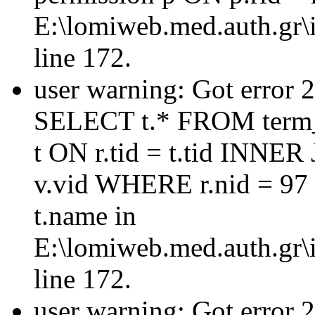
E:\lomiweb.med.auth.gr\i
line 172.
user warning: Got error 
SELECT t.* FROM term_
t ON r.tid = t.tid INNER
v.vid WHERE r.nid = 97
t.name in
E:\lomiweb.med.auth.gr\i
line 172.
user warning: Got error 