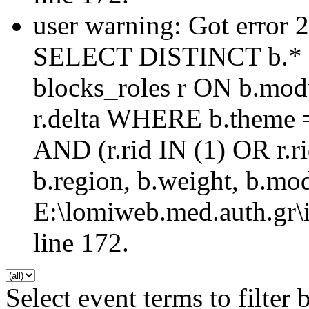
user warning: Got error 
SELECT DISTINCT b.* 
blocks_roles r ON b.mod
r.delta WHERE b.theme =
AND (r.rid IN (1) OR r
b.region, b.weight, b.mo
E:\lomiweb.med.auth.gr\i
line 172.
Select event terms to filter 