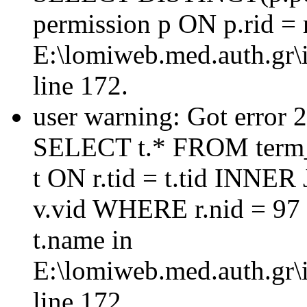
permission p ON p.rid = 
E:\lomiweb.med.auth.gr\i
line 172.
user warning: Got error 
SELECT t.* FROM term_
t ON r.tid = t.tid INNER
v.vid WHERE r.nid = 97
t.name in
E:\lomiweb.med.auth.gr\i
line 172.